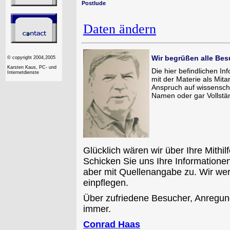
Postlude
Daten ändern
Wir begrüßen alle Bes
© copyright 2004,2005
Karsten Kaus, PC- und
Die hier befindlichen I
Internetdienste
mit der Materie als Mit
Anspruch auf wissenscha
Namen oder gar Vollstän
Glücklich wären wir über Ihre Mith
Schicken Sie uns Ihre Informationen
aber mit Quellenangabe zu. Wir we
einpflegen.
Über zufriedene Besucher, Anregun
immer.
Conrad Haas